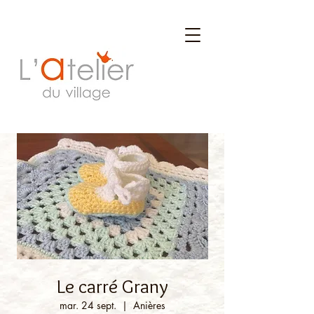
Le carré Grany
mar. 24 sept.
  |  
Anières