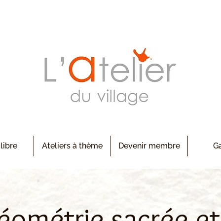
 libre
Ateliers à thème
Devenir membre
Ga
éométrie sacrée et 