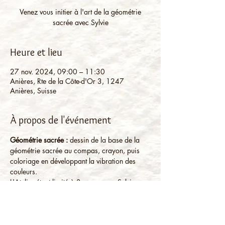
Venez vous initier à l'art de la géométrie
sacrée avec Sylvie
Heure et lieu
27 nov. 2024, 09:00 – 11:30
Anières, Rte de la Côte-d'Or 3, 1247
Anières, Suisse
À propos de l'événement
Géométrie sacrée :
 dessin de la base de la 
géométrie sacrée au compas, crayon, puis 
coloriage en développant la vibration des 
couleurs.
L'Atelier étant limité à 3 personnes, Sylvie 
vous propose la possibilité de venir à un 
autre horaire si 2 ou 3 personnes aimeraient 
apprendre ensemble. Contactez nous pour 
réserver votre séance.