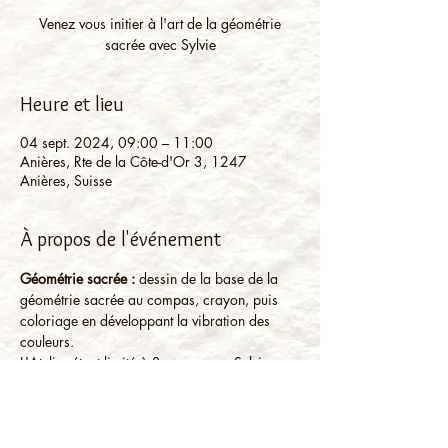
Venez vous initier à l'art de la géométrie
sacrée avec Sylvie
Heure et lieu
04 sept. 2024, 09:00 – 11:00
Anières, Rte de la Côte-d'Or 3, 1247
Anières, Suisse
À propos de l'événement
Géométrie sacrée :
 dessin de la base de la 
géométrie sacrée au compas, crayon, puis 
coloriage en développant la vibration des 
couleurs.
L'Atelier étant limité à 3 personnes, Sylvie 
vous propose la possibilité de venir à un 
autre horaire si 2 ou 3 personnes aimeraient 
apprendre ensemble. Contactez nous pour 
réserver votre séance.