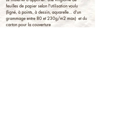
feuilles de papier selon l'utilisation voulu 
(ligné, à points, à dessin, aquarelle... d'un 
grammage entre 80 et 230g/m2 max)  et du 
carton pour la couverture
L'Atelier peut fournir le reste mais si vous êtes 
en possession du matériel suivant, il sera 
bienvenu: cutter, poinçon, plioir (ou manche 
couteau à beurre), fil (pas trop fin, mais 
surtout solide, coton ciré ou lin, mais pas 
obligatoire), aiguille (pas trop courte), régle 
métallique, pinces à dessin, un sous-main de 
découpe
L'Atelier du Village
3, Route de La Côte d'Or
1247 Anières