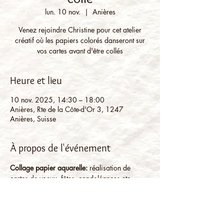
lun. 10 nov.
  |  
Anières
Venez rejoindre Christine pour cet atelier
créatif où les papiers colorés danseront sur
Heure et lieu
10 nov. 2025, 14:30 – 18:00
Anières, Rte de la Côte-d'Or 3, 1247
Anières, Suisse
À propos de l'événement
Collage papier aquarelle: 
réalisation de 
cartes de voeux, fêtes, condoléances etc. 
avec des morceaux de papier, chutes ou 
recyclés; soit déchirés, soit découpés suivant 
le rendu escompté et collés sur des cartes 
doubles à choix. Vive la créativité!