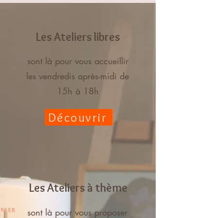
Les
Ateliers libres
sont là pour vous accueillir
les vendredis après-midi de
15h à 18h
Découvrir
Les
Ateliers à thème
sont là pour vous proposer